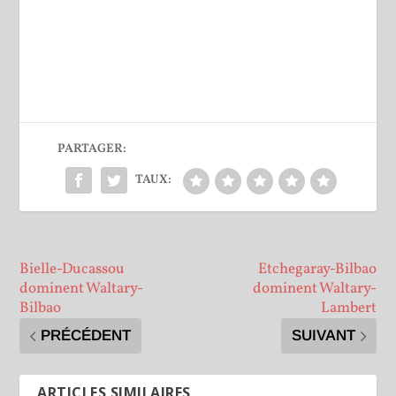
PARTAGER:
TAUX:
Bielle-Ducassou
Etchegaray-Bilbao
dominent Waltary-
dominent Waltary-
Bilbao
Lambert
PRÉCÉDENT
SUIVANT
ARTICLES SIMILAIRES