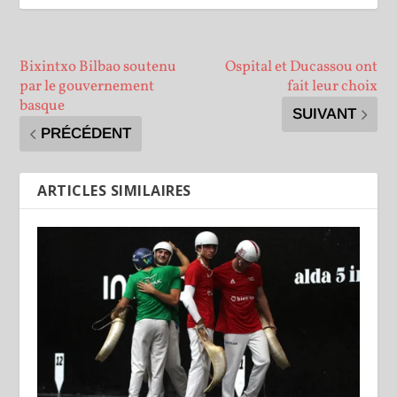
Bixintxo Bilbao soutenu
Ospital et Ducassou ont
par le gouvernement
fait leur choix
basque
SUIVANT
PRÉCÉDENT
ARTICLES SIMILAIRES