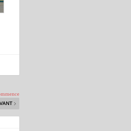
 commence
IVANT