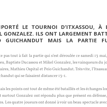
PORTÉ LE TOURNOI D’ITXASSOU, À 
L GONZALEZ. ILS ONT LARGEMENT BAT
O GUICHANDUT MAIS LA PARTIE F
te pas tout à fait la partie qui s’est déroulée ce samedi 13 mai
jeu, Baptiste Ducassou et Mikel Gonzalez, les vainqueurs du jo
res, Mathieu Ospital et Peio Guichandut. Très vite, l’Itsasuar
ichandut qui se faisaient distancer 13-1.
is les points ont tout de même été bataillés et les échanges l
 et surtout Gonzalez ont répondu plus que présent en défense,
es. Les quatre joueurs ont donné à voir un beau spectacle avec