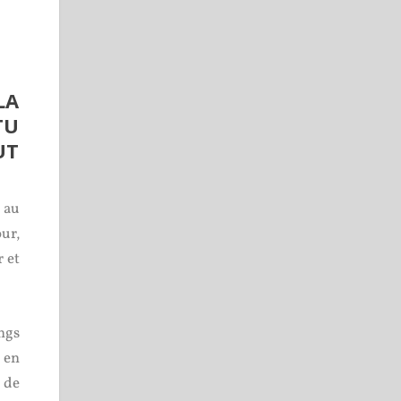
LA
TU
UT
, au
ur,
 et
ongs
 en
 de