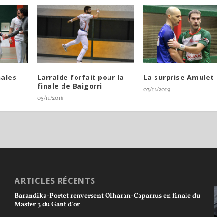
nales
Larralde forfait pour la
La surprise Amulet
finale de Baigorri
03/12/2019
05/11/2016
ARTICLES RÉCENTS
Barandika-Portet renversent Olharan-Caparrus en finale du
Master 3 du Gant d’or