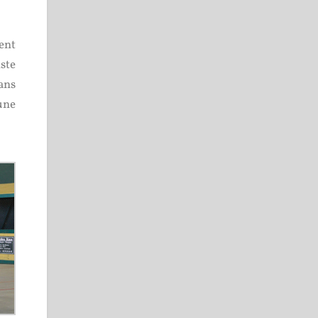
ent
ste
dans
 une