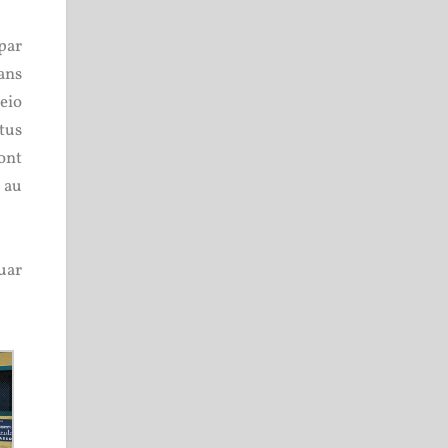
par
ans
eio
ttus
ont
 au
uar