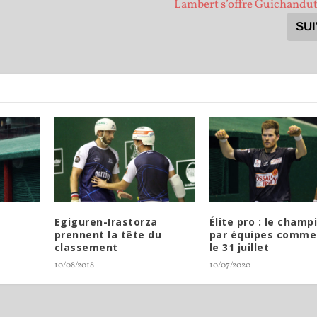
Lambert s’offre Guichandut
SU
Egiguren-Irastorza
Élite pro : le champ
prennent la tête du
par équipes comme
classement
le 31 juillet
10/08/2018
10/07/2020