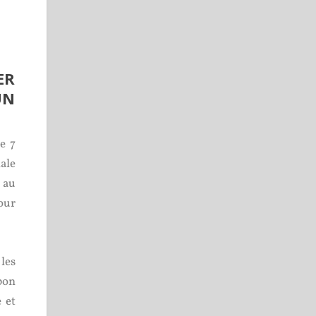
ER
UN
e 7
ale
 au
pour
 les
bon
e et