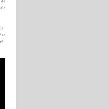
 de
nale
le :
ndre
rès