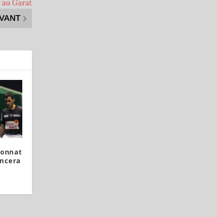
 au Garat
IVANT
ionnat
ncera