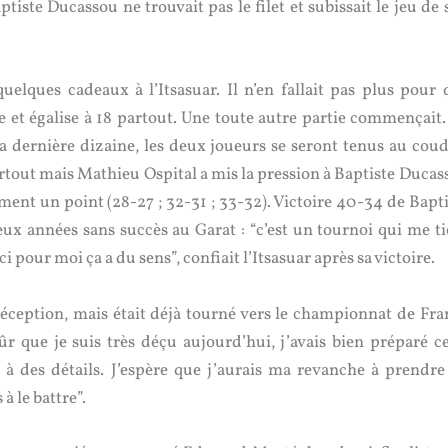
tiste Ducassou ne trouvait pas le filet et subissait le jeu de
elques cadeaux à l’Itsasuar. Il n’en fallait pas plus pour 
 et égalise à 18 partout. Une toute autre partie commençait.
 la dernière dizaine, les deux joueurs se seront tenus au coud
artout mais Mathieu Ospital a mis la pression à Baptiste Ducas
ement un point (28-27 ; 32-31 ; 33-32). Victoire 40-34 de Bapt
ux années sans succès au Garat : “c’est un tournoi qui me ti
i pour moi ça a du sens”, confiait l’Itsasuar après sa victoire.
éception, mais était déjà tourné vers le championnat de Fra
sûr que je suis très déçu aujourd’hui, j’avais bien préparé ce
e à des détails. J’espère que j’aurais ma revanche à prendre
à le battre”.