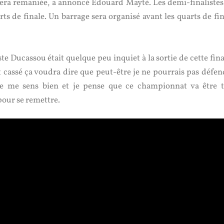
sera remaniée, a annoncé Edouard Mayté. Les demi-finalistes
rts de finale. Un barrage sera organisé avant les quarts de fi
ste Ducassou était quelque peu inquiet à la sortie de cette fina
est cassé ça voudra dire que peut-être je ne pourrais pas défe
 je me sens bien et je pense que ce championnat va être t
 pour se remettre.