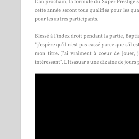
L’an prochain, la formule du Super Prestige 
cette année seront tous qualifiés pour les qua
pour les autres participants.
Blessé à l’index droit pendant la partie, Bapti
“j’espère qu’il n’est pas cassé parce que s’il 
mon titre. J’ai vraiment à coeur de jouer,
intéressant”. L’Itsasuar a une dizaine de jours