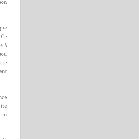
 son
que
 Ce
e à
sou
iste
ent
nce
tte
 en