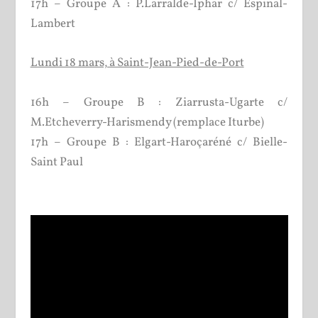
17h – Groupe A : P.Larralde-Iphar c/ Espinal-
Lambert
Lundi 18 mars, à Saint-Jean-Pied-de-Port
16h – Groupe B : Ziarrusta-Ugarte c/
M.Etcheverry-Harismendy (remplace Iturbe)
17h – Groupe B : Elgart-Haroçaréné c/ Bielle-
Saint Paul