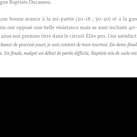
ligne Baptiste Ducassou.
e bonne avance à la mi-partie (20-18 ; 30-20) et a la gar
goin ont opposé une belle résistance mais se sont inclinés 40-
nsi son premier titre dans le circuit Élite pro. Une satisfact
 chance de pouvoir jouer, je suis content de mon tournoi. En demi-finale
e. En finale, malgré un début de partie difficile, Baptiste m’a de suite mi