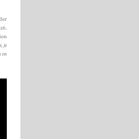
der
26.
ion
, je
s en