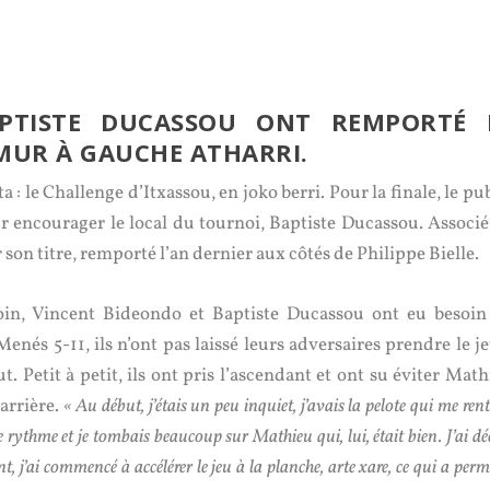
PTISTE DUCASSOU ONT REMPORTÉ 
MUR À GAUCHE ATHARRI.
a : le Challenge d’Itxassou, en joko berri. Pour la finale, le pu
r encourager le local du tournoi, Baptiste Ducassou. Associé
 son titre, remporté l’an dernier aux côtés de Philippe Bielle.
oin, Vincent Bideondo et Baptiste Ducassou ont eu besoin
nés 5-11, ils n’ont pas laissé leurs adversaires prendre le je
t. Petit à petit, ils ont pris l’ascendant et ont su éviter Mat
’arrière.
« Au début, j’étais un peu inquiet, j’avais la pelote qui me rent
rythme et je tombais beaucoup sur Mathieu qui, lui, était bien. J’ai dé
t, j’ai commencé à accélérer le jeu à la planche, arte xare, ce qui a perm