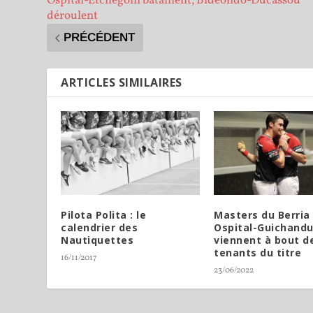
Ospital-Etchegoin bataillent, Bideondo-Ducassou
déroulent
PRÉCÉDENT
ARTICLES SIMILAIRES
Pilota Polita : le
Masters du Berria 
calendrier des
Ospital-Guichandu
Nautiquettes
viennent à bout d
tenants du titre
16/11/2017
23/06/2022