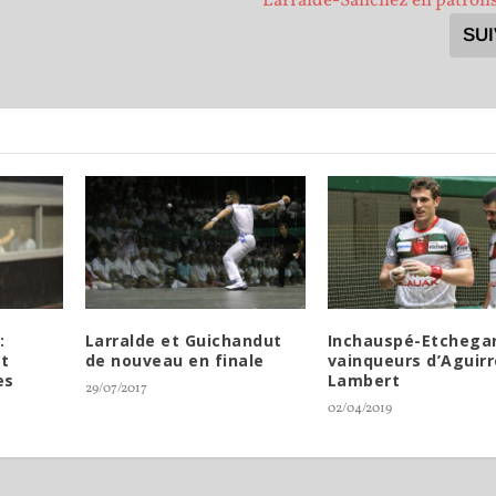
Larralde-Sanchez en patrons
SU
:
Larralde et Guichandut
Inchauspé-Etchega
t
de nouveau en finale
vainqueurs d’Aguirr
es
Lambert
29/07/2017
02/04/2019