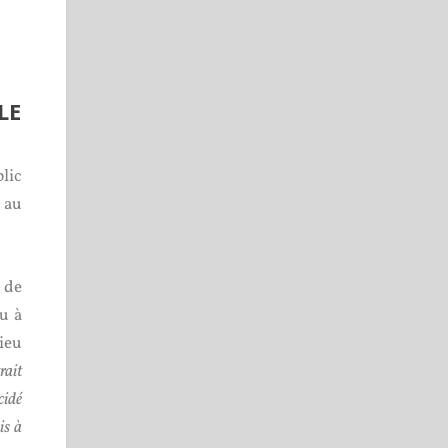
LE
blic
 au
 de
u à
hieu
rait
cidé
is à