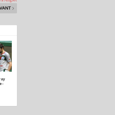
 à Anglet
IVANT
ray
e-