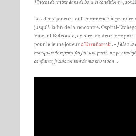
Vincent de rentrer dans de bonnes conditions »
, sou
Les deux joueurs ont commencé à prendre un
jusqu’à la fin de la rencontre. Ospital-Etche
Vincent Bideondo, encore amateur, remporte ai
pour le jeune joueur
d’Urruñarrak
:
« J’ai eu la
manquais de repères, j’ai fait une partie un peu mitigé
confiance, je suis content de ma prestation ».