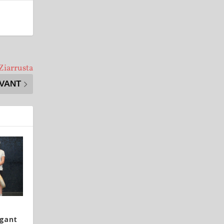
Ziarrusta
IVANT
 gant