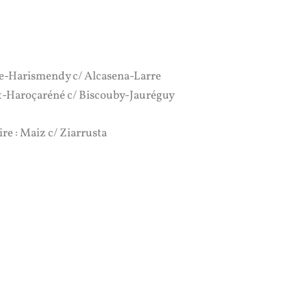
tte-Harismendy c/ Alcasena-Larre
art-Haroçaréné c/ Biscouby-Jauréguy
re : Maiz c/ Ziarrusta