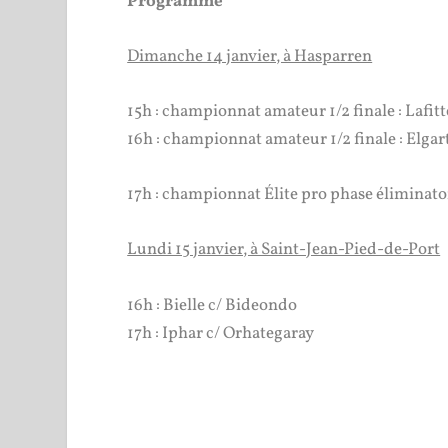
Programme
Dimanche 14 janvier, à Hasparren
15h : championnat amateur 1/2 finale : Lafi
16h : championnat amateur 1/2 finale : Elg
17h : championnat Élite pro phase éliminatoi
Lundi 15 janvier, à Saint-Jean-Pied-de-Port
16h : Bielle c/ Bideondo
17h : Iphar c/ Orhategaray