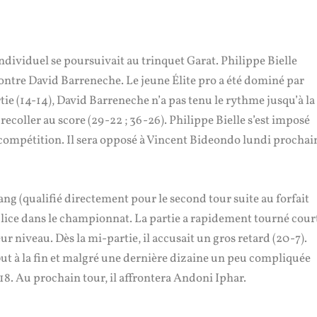
dividuel se poursuivait au trinquet Garat. Philippe Bielle
ntre David Barreneche. Le jeune Élite pro a été dominé par
tie (14-14), David Barreneche n’a pas tenu le rythme jusqu’à la
r recoller au score (29-22 ; 36-26). Philippe Bielle s’est imposé
compétition. Il sera opposé à Vincent Bideondo lundi prochai
ng (qualifié directement pour le second tour suite au forfait
n lice dans le championnat. La partie a rapidement tourné cour
ur niveau. Dès la mi-partie, il accusait un gros retard (20-7).
but à la fin et malgré une dernière dizaine un peu compliquée
8. Au prochain tour, il affrontera Andoni Iphar.