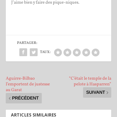
J’aime bien y faire des pique-niques.
PARTAGER:
TAUX:
Aguirre-Bilbao
“C’était le temple de la
l’emportent de justesse
pelote à Hasparren”
au Garat
SUIVANT
PRÉCÉDENT
ARTICLES SIMILAIRES