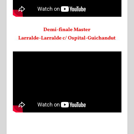
Demi-finale Master
Larralde-Larralde c/ Ospital-Guichandut