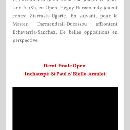
soir. À 18h, en Open, Héguy-Harismendy jouent
contre Ziarrusta-Ugarte. En suivant, pour le
Master, Darmendrail-Ducassou affrontent
Echeverria-Sanchez. De belles oppositions en
perspective.
Demi-finale Open
Inchauspé-St Paul c/ Bielle-Amulet