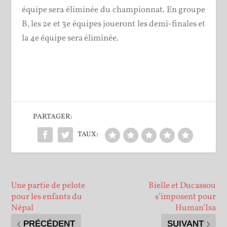
équipe sera éliminée du championnat. En groupe
B, les 2
e
et 3
e
équipes joueront les demi-finales et
la 4
e
équipe sera éliminée.
PARTAGER:
TAUX:
Une partie de pelote
Bielle et Ducassou
pour les enfants du
s’imposent pour
Népal
Human’Isa
PRÉCÉDENT
SUIVANT