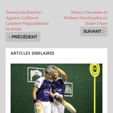
Tournoi de Biarritz :
Monce-Ducassou et
Aguirre-Lafitte et
Waltary-Guichandut en
Lambert-Héguiabéhère
finale à Sare
en finale
SUIVANT
PRÉCÉDENT
ARTICLES SIMILAIRES