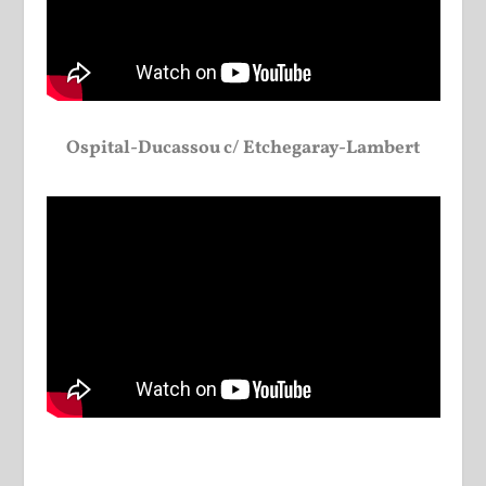
Ospital-Ducassou c/ Etchegaray-Lambert