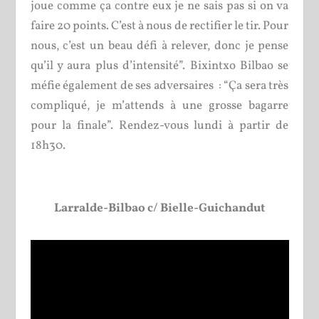
joue comme ça contre eux je ne sais pas si on va
faire 20 points. C’est à nous de rectifier le tir. Pour
nous, c’est un beau défi à relever, donc je pense
qu’il y aura plus d’intensité”. Bixintxo Bilbao se
méfie également de ses adversaires : “Ça sera très
compliqué, je m’attends à une grosse bagarre
pour la finale”. Rendez-vous lundi à partir de
18h30.
Larralde-Bilbao c/ Bielle-Guichandut