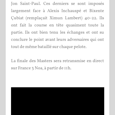
Jon Saint-Paul. Ces derniers se sont imposés
largement face à Alexis Inchauspé et Bixente
Çubiat (remplaçait Ximun Lambert) 40-22. Ils
ont fait la course en tête quasiment toute la
partie. Ils ont bien tenu les échanges et ont su
conclure le point avant leurs adversaires qui ont
tout de même bataillé sur chaque pelote.
La finale des Masters sera retransmise en direct
sur France 3 Noa, à partir de 11h.