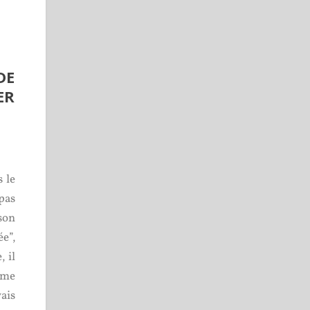
DE
ER
 le
pas
son
e”,
 il
ême
ais