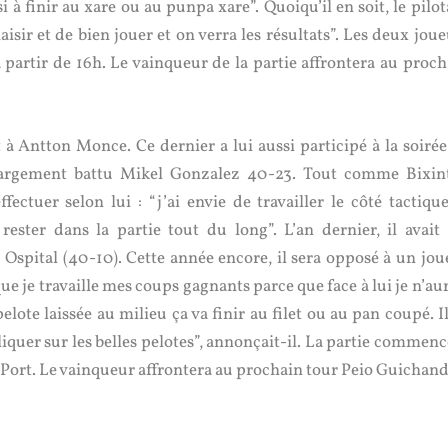
i à finir au xare ou au punpa xare”. Quoiqu’il en soit, le pilot
isir et de bien jouer et on verra les résultats”. Les deux jou
à partir de 16h. Le vainqueur de la partie affrontera au proch
 Antton Monce. Ce dernier a lui aussi participé à la soirée
 largement battu Mikel Gonzalez 40-23. Tout comme Bixin
fectuer selon lui : “j’ai envie de travailler le côté tactique
ester dans la partie tout du long”. L’an dernier, il avait 
spital (40-10). Cette année encore, il sera opposé à un jou
que je travaille mes coups gagnants parce que face à lui je n’au
pelote laissée au milieu ça va finir au filet ou au pan coupé. I
pliquer sur les belles pelotes”, annonçait-il. La partie commen
-Port. Le vainqueur affrontera au prochain tour Peio Guichand