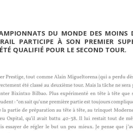
HAMPIONNATS DU MONDE DES MOINS 
RAIL PARTICIPE À SON PREMIER SUP
 ÉTÉ QUALIFIÉ POUR LE SECOND TOUR.
per Prestige, tout comme Alain Migueltorena (qui a perdu dès
rectement été classé au deuxième tour. Mais la tâche ne sera 
onter Bixintxo Bilbao. Plus expérimenté en tête à tête que 
udent : “on sait qu’une première partie est toujours compliqué
 la partie de préparation au tête à tête, au trinquet Moderne,
u Ospital, qu’il avait battu 40-38. Il lui restait tout de m
dois essayer de régler le but un peu mieux. Je pense que j’av