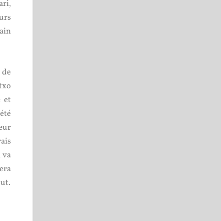
ari,
eurs
ain
 de
txo
 et
été
eur
rais
l va
cera
ut.