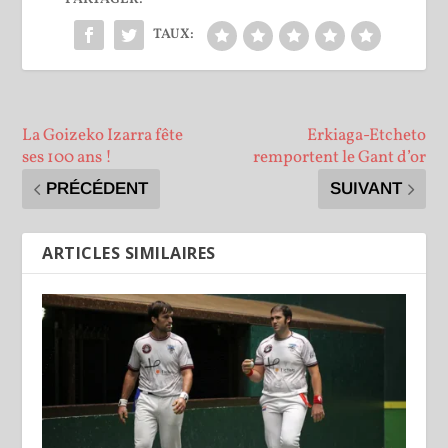
TAUX:
La Goizeko Izarra fête
Erkiaga-Etcheto
ses 100 ans !
remportent le Gant d’or
PRÉCÉDENT
SUIVANT
ARTICLES SIMILAIRES