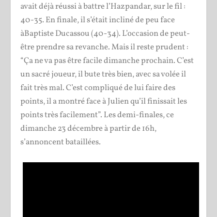
avait déjà réussi à battre l’Hazpandar, sur le fil :
40-35. En finale, il s’était incliné de peu face
àBaptiste Ducassou (40-34). L’occasion de peut-
être prendre sa revanche. Mais il reste prudent :
“Ça ne va pas être facile dimanche prochain. C’est
un sacré joueur, il bute très bien, avec sa volée il
fait très mal. C’est compliqué de lui faire des
points, il a montré face à Julien qu’il finissait les
points très facilement”. Les demi-finales, ce
dimanche 23 décembre à partir de 16h,
s’annoncent bataillées.