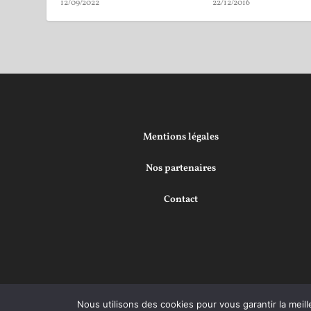
12/09/2022
22/12/2016
Mentions légales
Nos partenaires
Contact
Nous utilisons des cookies pour vous garantir la meill
Conçu par
| Propulsé par
Elegant Themes
WordPress