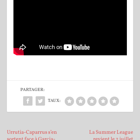
PARTAGER:
TAUX:
Urrutia-Caparrus s’en
La Summer League
sortent face à Garcia-
revient le 2 juillet