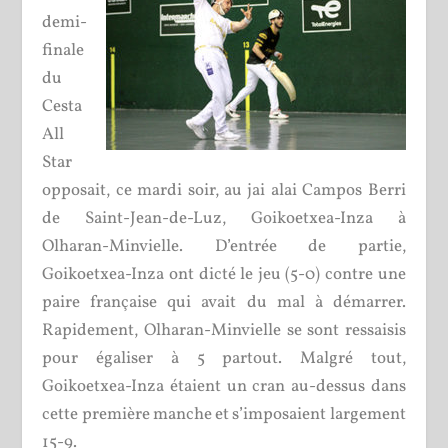
demi-
finale
du
Cesta
All
Star
opposait, ce mardi soir, au jai alai Campos Berri
de Saint-Jean-de-Luz, Goikoetxea-Inza à
Olharan-Minvielle. D’entrée de partie,
Goikoetxea-Inza ont dicté le jeu (5-0) contre une
paire française qui avait du mal à démarrer.
Rapidement, Olharan-Minvielle se sont ressaisis
pour égaliser à 5 partout. Malgré tout,
Goikoetxea-Inza étaient un cran au-dessus dans
cette première manche et s’imposaient largement
15-9.