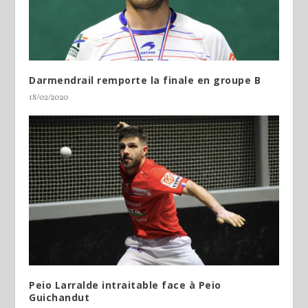
Darmendrail remporte la finale en groupe B
18/02/2020
Peio Larralde intraitable face à Peio
Guichandut