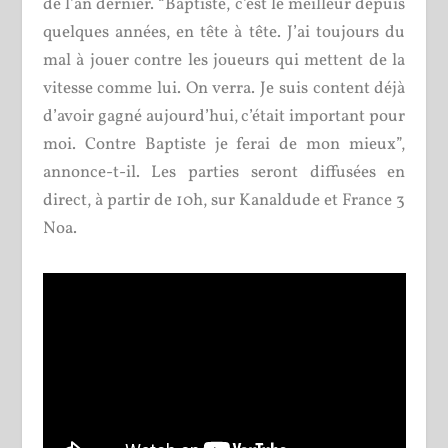
de l’an dernier. “Baptiste, c’est le meilleur depuis
quelques années, en tête à tête. J’ai toujours du
mal à jouer contre les joueurs qui mettent de la
vitesse comme lui. On verra. Je suis content déjà
d’avoir gagné aujourd’hui, c’était important pour
moi. Contre Baptiste je ferai de mon mieux”,
annonce-t-il. Les parties seront diffusées en
direct, à partir de 10h, sur Kanaldude et France 3
Noa.