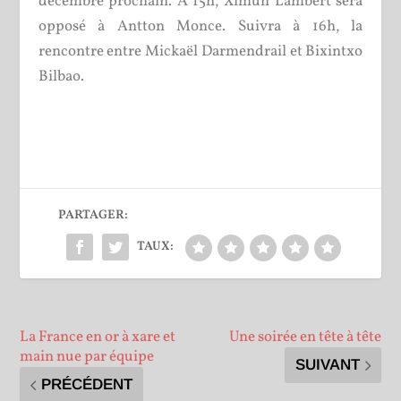
décembre prochain. A 15h, Ximun Lambert sera
opposé à Antton Monce. Suivra à 16h, la
rencontre entre Mickaël Darmendrail et Bixintxo
Bilbao.
PARTAGER:
TAUX:
La France en or à xare et
Une soirée en tête à tête
main nue par équipe
SUIVANT
PRÉCÉDENT