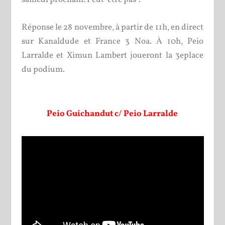
Réponse le 28 novembre, à partir de 11h, en direct
sur Kanaldude et France 3 Noa. À 10h, Peio
Larralde et Ximun Lambert joueront la 3
e
place
du podium.
Peio Guichandut c/ Peio Larralde