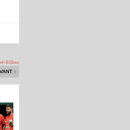
pé-Bilbao
IVANT