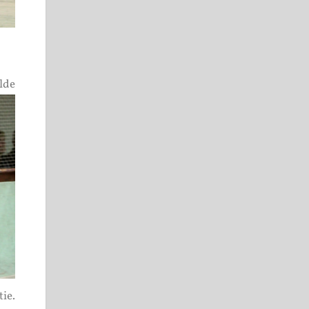
lde
ie.