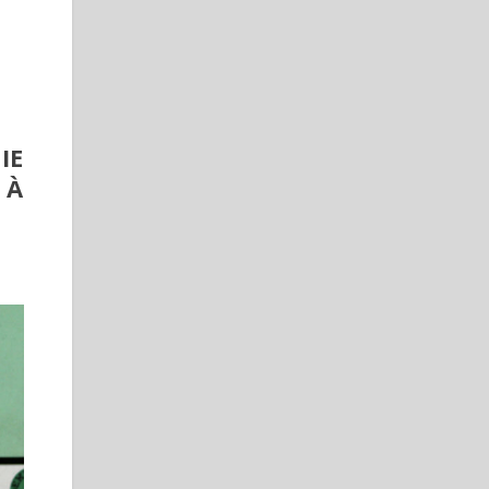
IE
 À