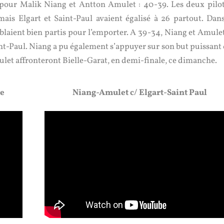
il pour Malik Niang et Antton Amulet : 40-39. Les deux pilot
 mais Elgart et Saint-Paul avaient égalisé à 26 partout. Dans
mblaient bien partis pour l’emporter. A 39-34, Niang et Amulet
aint-Paul. Niang a pu également s’appuyer sur son but puissant
ulet affronteront Bielle-Garat, en demi-finale, ce dimanche.
de
Niang-Amulet c/ Elgart-Saint Paul