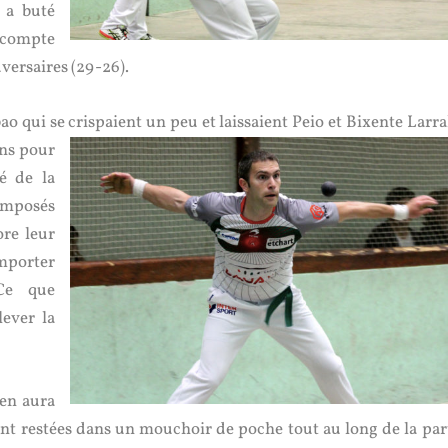
 a buté
 compte
dversaires (29-26).
o qui se crispaient un peu et laissaient Peio et Bixente Larra
ans pour
lé de la
 imposés
re leur
mporter
 Ce que
lever la
en aura
nt restées dans un mouchoir de poche tout au long de la part