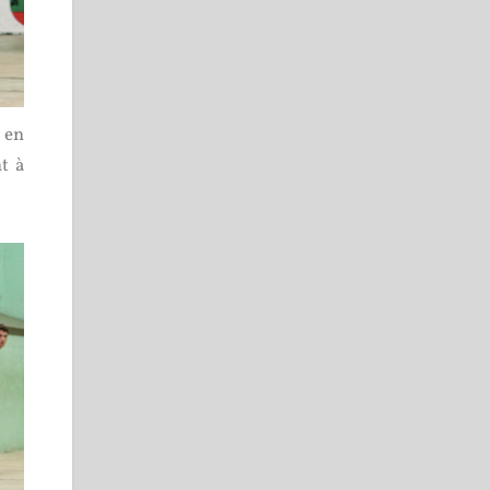
t en
t à