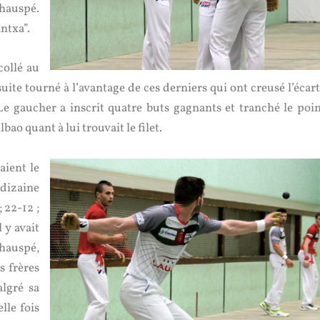
chauspé.
antxa”.
ollé au
suite tourné à l’avantage de ces derniers qui ont creusé l’écar
 Le gaucher a inscrit quatre buts gagnants et tranché le poin
bao quant à lui trouvait le filet.
aient le
dizaine
 22-12 ;
 y avait
hauspé,
s frères
algré sa
lle fois