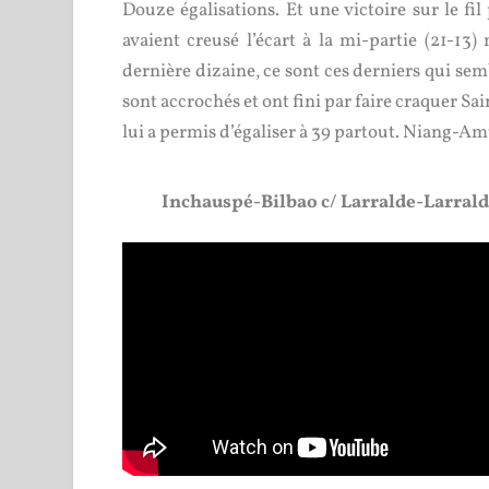
Douze égalisations. Et une victoire sur le f
avaient creusé l’écart à la mi-partie (21-13)
dernière dizaine, ce sont ces derniers qui se
sont accrochés et ont fini par faire craquer S
lui a permis d’égaliser à 39 partout. Niang-Am
Inchauspé-Bilbao c/ Larralde-Larral