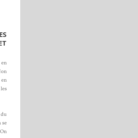
ES
ET
 en
Jon
 en
les
 du
 se
. On