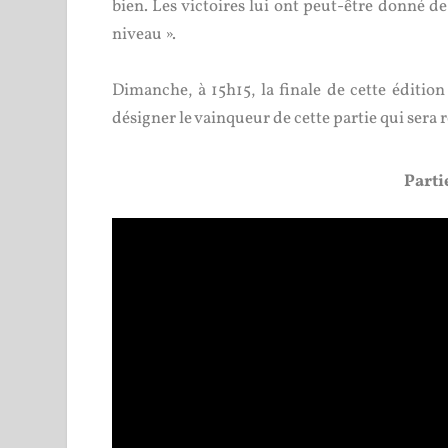
bien. Les victoires lui ont peut-être donné d
niveau ».
Dimanche, à 15h15, la finale de cette édition
désigner le vainqueur de cette partie qui sera 
Parti