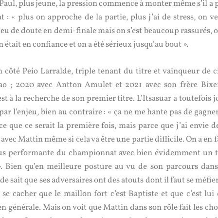
aul, plus jeune, la pression commence à monter même s’il a p
 « plus on approche de la partie, plus j’ai de stress, on ve
peu de doute en demi-finale mais on s’est beaucoup rassurés, o
était en confiance et on a été sérieux jusqu’au bout ».
côté Peio Larralde, triple tenant du titre et vainqueur de c
lbao ; 2020 avec Antton Amulet et 2021 avec son frère Bixe
st à la recherche de son premier titre. L’Itsasuar a toutefois 
par l’enjeu, bien au contraire : « ça ne me hante pas de gagne
e que ce serait la première fois, mais parce que j’ai envie de
avec Mattin même si cela va être une partie difficile. On a en 
 plus performante du championnat avec bien évidemment un t
». Bien qu’en meilleure posture au vu de son parcours dans
e sait que ses adversaires ont des atouts dont il faut se méfier
se cacher que le maillon fort c’est Baptiste et que c’est lui 
en générale. Mais on voit que Mattin dans son rôle fait les ch