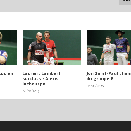
sou en
Laurent Lambert
Jon Saint-Paul cha
surclasse Alexis
du groupe B
Inchauspé
04/03/2025
04/02/2019