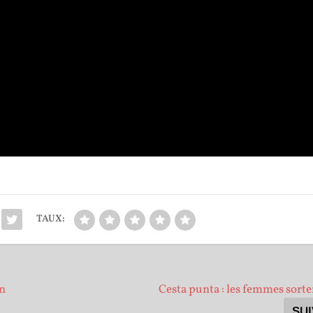
TAUX:
on
Cesta punta : les femmes sorte
SU