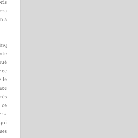
ris
rra
n a
inq
nte
joué
r ce
 le
face
rès
 ce
 : «
qui
oses