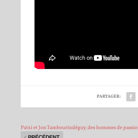
PARTAGER:
Patxi et Jon Tambourindéguy, des hommes de passi
PRÉCÉDENT