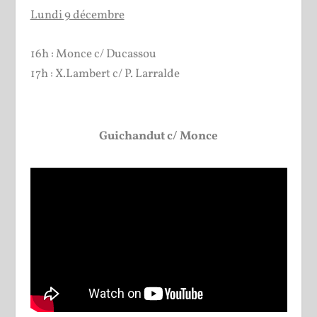
Lundi 9 décembre
16h : Monce c/ Ducassou
17h : X.Lambert c/ P. Larralde
Guichandut c/ Monce