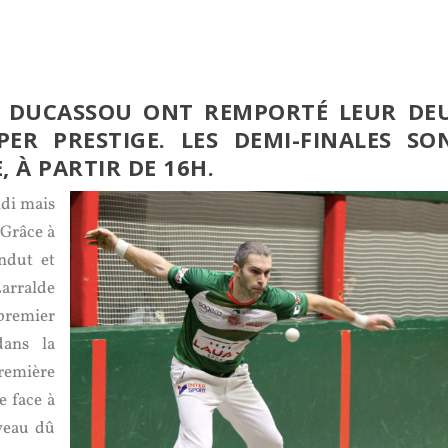
TE DUCASSOU ONT REMPORTÉ LEUR DE
ER PRESTIGE. LES DEMI-FINALES SO
À PARTIR DE 16H.
ndi mais
 Grâce à
ndut et
arralde
 premier
dans la
remière
e face à
veau dû