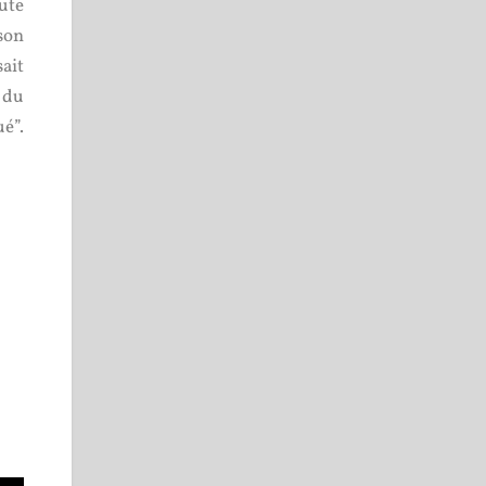
ute
 son
ait
 du
ué”.