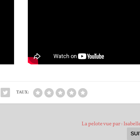
TAUX:
La pelote vue par : Isabel
SU