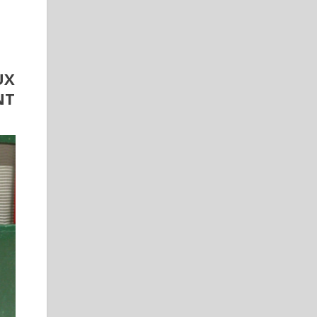
UX
NT