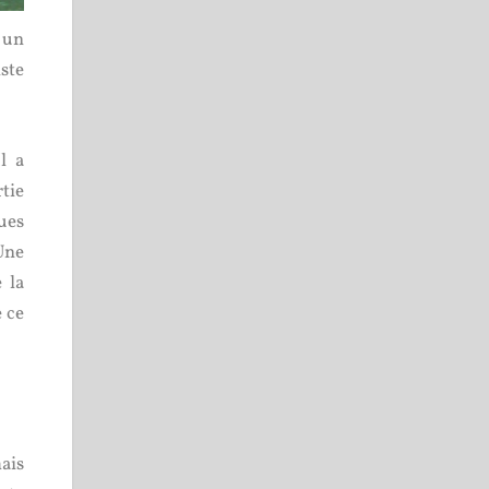
t un
iste
l a
rtie
ues
Une
 la
e ce
ais