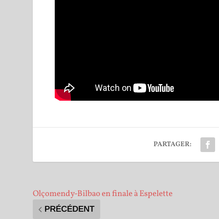
PARTAGER:
Olçomendy-Bilbao en finale à Espelette
PRÉCÉDENT