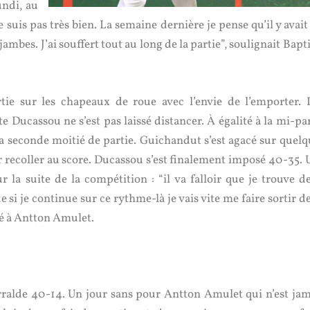
undi, au
e suis pas très bien. La semaine dernière je pense qu’il y avai
bes. J’ai souffert tout au long de la partie”, soulignait Bapt
ie sur les chapeaux de roue avec l’envie de l’emporter. I
e Ducassou ne s’est pas laissé distancer. À égalité à la mi-pa
a seconde moitié de partie. Guichandut s’est agacé sur quelq
r recoller au score. Ducassou s’est finalement imposé 40-35. 
 la suite de la compétition : “il va falloir que je trouve de
si je continue sur ce rythme-là je vais vite me faire sortir d
sé à Antton Amulet.
rralde 40-14. Un jour sans pour Antton Amulet qui n’est jam