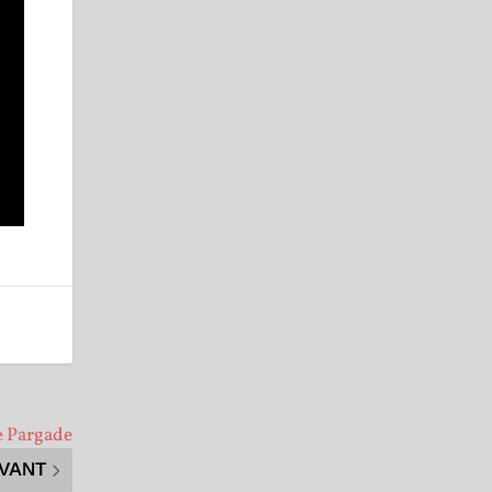
le Pargade
IVANT