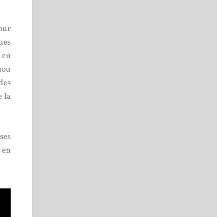
our
ues
é en
sou
 des
 la
ses
n en