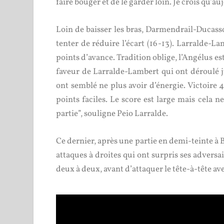
faire bouger et de le garder loin. Je crois qu’au
Loin de baisser les bras, Darmendrail-Ducasso
tenter de réduire l’écart (16-13). Larralde-L
points d’avance. Tradition oblige, l’Angélus es
faveur de Larralde-Lambert qui ont déroulé j
ont semblé ne plus avoir d’énergie. Victoire 40
points faciles. Le score est large mais cela 
partie”, souligne Peio Larralde.
Ce dernier, après une partie en demi-teinte à
attaques à droites qui ont surpris ses adversai
deux à deux, avant d’attaquer le tête-à-tête av