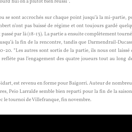
jourd’hui on a plutôt bien réussi”.
u se sont accrochés sur chaque point jusqu’à la mi-partie, p
ambert n’ont pas baissé de régime et ont toujours gardé quelq
t passé par là (18-13). La partie a ensuite complètement tourn
usqu’à la fin de la rencontre, tandis que Darmendrail-Ducas
-20. “Les autres sont sortis de la partie, ils nous ont laissé
ne reflète pas l’engagement des quatre joueurs tout au long de
 Bidart, est revenu en forme pour Baigorri. Auteur de nombreu
res, Peio Larralde semble bien reparti pour la fin de la saiso
ec le tournoi de Villefranque, fin novembre.