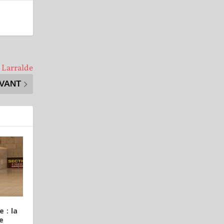
 Larralde
IVANT
 : la
e