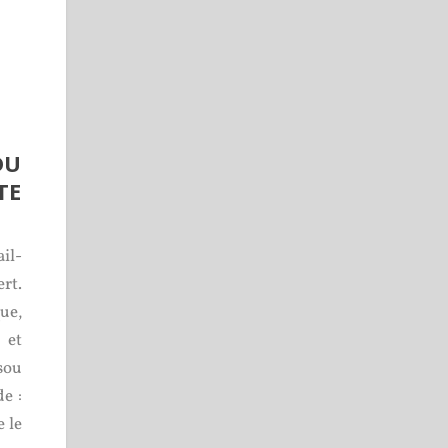
DU
TE
il-
rt.
ue,
 et
sou
e :
 le