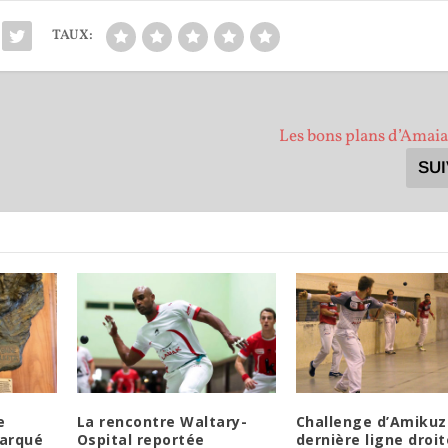
TAUX:
Les bons plans d’Amaia
SU
e
La rencontre Waltary-
Challenge d’Amikuze
marqué
Ospital reportée
dernière ligne droit