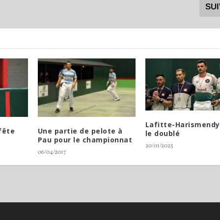
SU
Lafitte-Harismendy
fête
Une partie de pelote à
le doublé
Pau pour le championnat
20/01/2025
06/04/2017