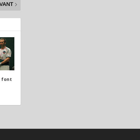
IVANT
 font