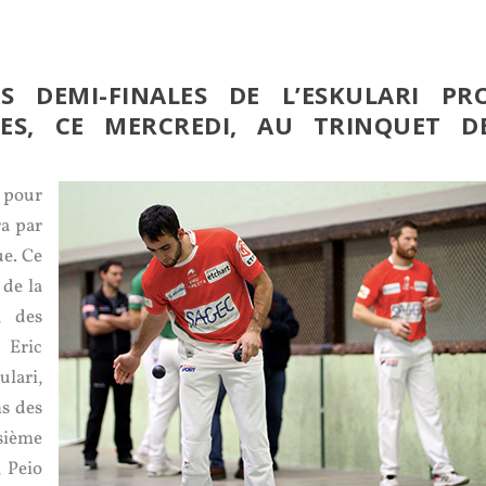
S DEMI-FINALES DE L’ESKULARI PR
ÉES, CE MERCREDI, AU TRINQUET D
 pour
ra par
ue. Ce
 de la
, des
 Eric
lari,
ms des
isième
, Peio