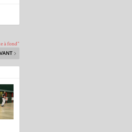
te à fond”
IVANT