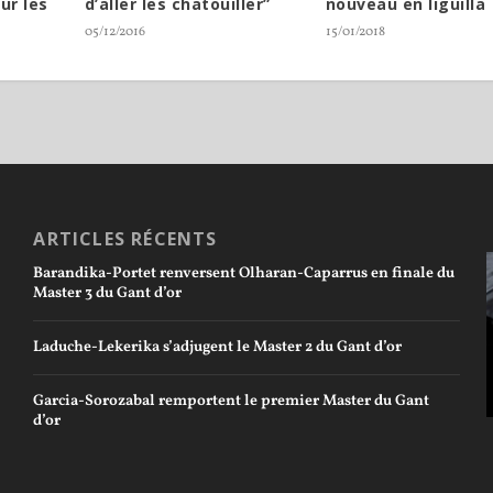
ur les
d’aller les chatouiller”
nouveau en liguilla
05/12/2016
15/01/2018
ARTICLES RÉCENTS
Barandika-Portet renversent Olharan-Caparrus en finale du
Master 3 du Gant d’or
Laduche-Lekerika s’adjugent le Master 2 du Gant d’or
Garcia-Sorozabal remportent le premier Master du Gant
d’or