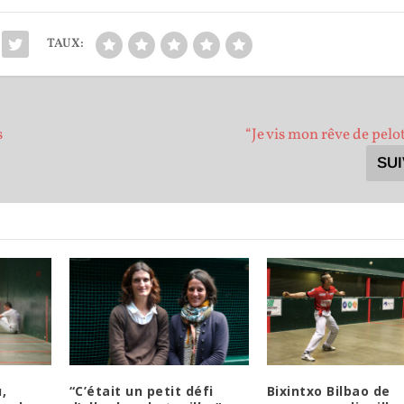
TAUX:
s
“Je vis mon rêve de pelo
SU
,
“C’était un petit défi
Bixintxo Bilbao de