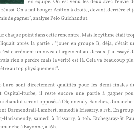
en équipe. On est venu les deux avec l’envie d
réussi. On a fait bouger Antton à droite, devant, derrière et j
rmis de gagner”, analyse Peio Guichandut.
ur chaque point dans cette rencontre. Mais le rythme était tro
quait après la partie : “jouer en groupe B, déjà, c’était u
’est carrément un niveau largement au-dessus. J’ai essayé d
vais rien à perdre mais la vérité est là. Cela va beaucoup plu
ut être au top physiquement”.
rt-Luro sont directement qualifiés pour les demi-finales d
Ospital-Iturbe, il reste encore une partie à gagner pou
Guichandut seront opposés à Olçomendy-Sanchez, dimanche 
vent Darmendrail-Lambert, samedi à Irissarry, à 17h. En group
g-Harismendy, samedi à Irissarry, à 16h. Etchegaray-St Pau
imanche à Bayonne, à 16h.