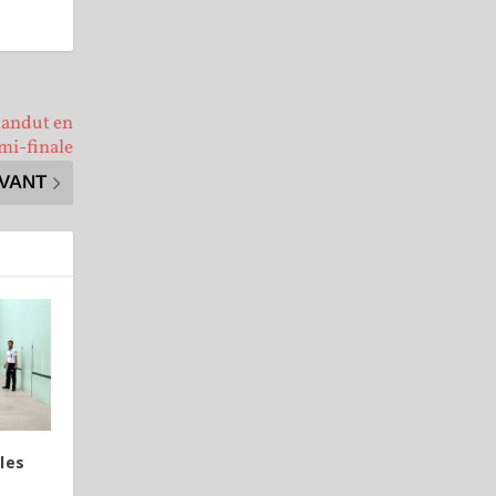
handut en
mi-finale
IVANT
les