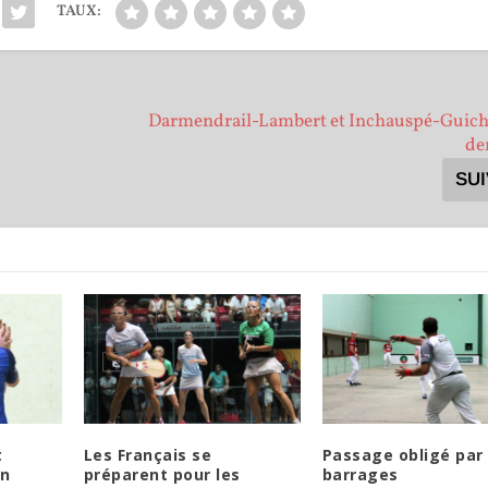
TAUX:
Darmendrail-Lambert et Inchauspé-Guic
de
SU
t
Les Français se
Passage obligé par 
en
préparent pour les
barrages