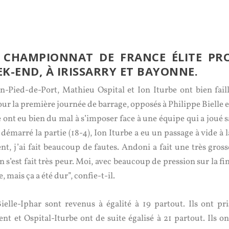
 CHAMPIONNAT DE FRANCE ÉLITE PR
EK-END, À IRISSARRY ET BAYONNE.
an-Pied-de-Port, Mathieu Ospital et Ion Iturbe ont bien faill
r la première journée de barrage, opposés à Philippe Bielle e
 ont eu bien du mal à s’imposer face à une équipe qui a joué s
 démarré la partie (18-4), Ion Iturbe a eu un passage à vide à l
t, j’ai fait beaucoup de fautes. Andoni a fait une très gross
On s’est fait très peur. Moi, avec beaucoup de pression sur la fin
, mais ça a été dur”, confie-t-il.
ielle-Iphar sont revenus à égalité à 19 partout. Ils ont pri
t et Ospital-Iturbe ont de suite égalisé à 21 partout. Ils on