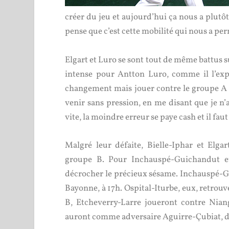
créer du jeu et aujourd’hui ça nous a plutôt 
pense que c’est cette mobilité qui nous a pe
Elgart et Luro se sont tout de même battus s
intense pour Antton Luro, comme il l’expli
changement mais jouer contre le groupe A c
venir sans pression, en me disant que je n’a
vite, la moindre erreur se paye cash et il fa
Malgré leur défaite, Bielle-Iphar et Elga
groupe B. Pour Inchauspé-Guichandut et 
décrocher le précieux sésame. Inchauspé-
Bayonne, à 17h. Ospital-Iturbe, eux, retrou
B, Etcheverry-Larre joueront contre Nian
auront comme adversaire Aguirre-Çubiat, d