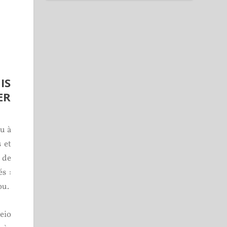
IS
ER
eu à
 et
 de
s :
ou.
eio