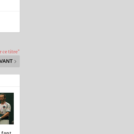
 ce titre”
IVANT
 font