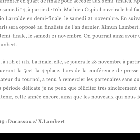
’affronter en quart de finale pour accéder aux demi-finales. A
i : samedi 14, à partir de 10h, Mathieu Ospital ouvrira le bal fa
io Larralde en demi-finale, le samedi 21 novembre. En suiva
ri) sera opposé au finaliste de l’an dernier, Ximun Lambert.
emi-finale, le samedi 21 novembre. On pourrait ainsi avoir 
Lambert.
 10h et 11h. La finale, elle, se jouera le 28 novembre à parti
oueront la 3
e
et la 4
e
place. Lors de la conférence de presse
teur du tournoi, a tenu à remercier les partenaires sans qui
la période délicate je ne peux que féliciter très sincèrement 
tenir, cette année encore, ainsi que les nouveaux qui nous f
19 : Ducassou c/ X.Lambert