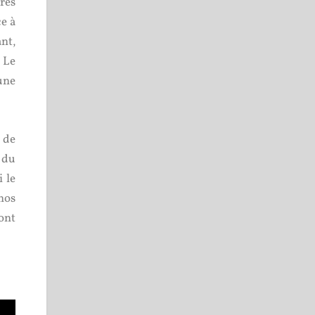
près
ce à
nt,
 Le
une
r de
 du
 le
nos
ont