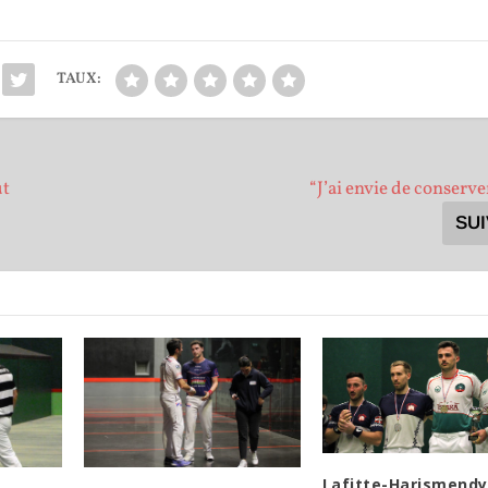
TAUX:
ut
“J’ai envie de conserver
SU
Lafitte-Harismendy