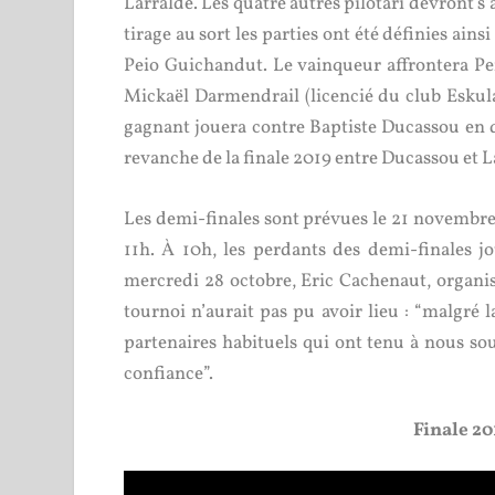
Larralde. Les quatre autres pilotari devront s
tirage au sort les parties ont été définies ains
Peio Guichandut. Le vainqueur affrontera Pe
Mickaël Darmendrail (licencié du club Eskula
gagnant jouera contre Baptiste Ducassou en d
revanche de la finale 2019 entre Ducassou et 
Les demi-finales sont prévues le 21 novembre, à
11h. À 10h, les perdants des demi-finales j
mercredi 28 octobre, Eric Cachenaut, organisa
tournoi n’aurait pas pu avoir lieu : “malgré 
partenaires habituels qui ont tenu à nous sou
confiance”.
Finale 20