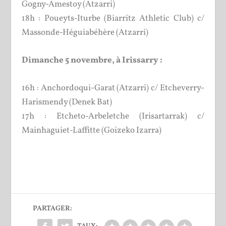
Gogny-Amestoy (Atzarri)
18h : Poueyts-Iturbe (Biarritz Athletic Club) c/
Massonde-Héguiabéhère (Atzarri)
Dimanche 5 novembre, à Irissarry :
16h : Anchordoqui-Garat (Atzarri) c/ Etcheverry-
Harismendy (Denek Bat)
17h : Etcheto-Arbeletche (Irisartarrak) c/
Mainhaguiet-Laffitte (Goizeko Izarra)
PARTAGER: