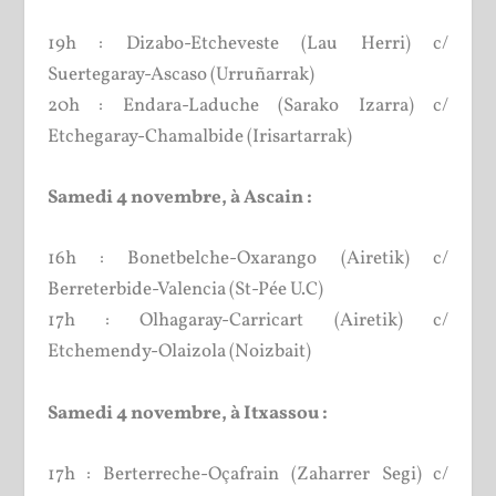
19h : Dizabo-Etcheveste (Lau Herri) c/
Suertegaray-Ascaso (Urruñarrak)
20h : Endara-Laduche (Sarako Izarra) c/
Etchegaray-Chamalbide (Irisartarrak)
Samedi 4 novembre, à Ascain :
16h : Bonetbelche-Oxarango (Airetik) c/
Berreterbide-Valencia (St-Pée U.C)
17h : Olhagaray-Carricart (Airetik) c/
Etchemendy-Olaizola (Noizbait)
Samedi 4 novembre, à Itxassou :
17h : Berterreche-Oçafrain (Zaharrer Segi) c/