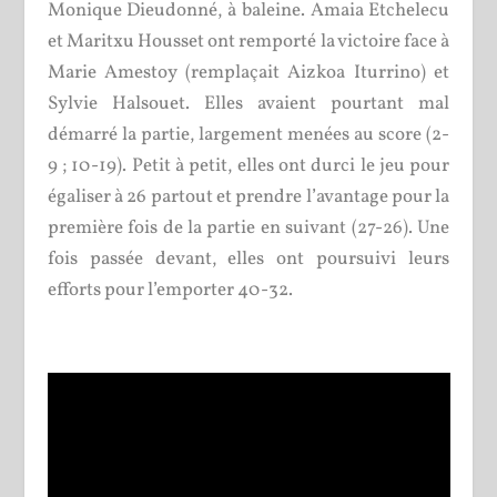
Monique Dieudonné, à baleine. Amaia Etchelecu
et Maritxu Housset ont remporté la victoire face à
Marie Amestoy (remplaçait Aizkoa Iturrino) et
Sylvie Halsouet. Elles avaient pourtant mal
démarré la partie, largement menées au score (2-
9 ; 10-19). Petit à petit, elles ont durci le jeu pour
égaliser à 26 partout et prendre l’avantage pour la
première fois de la partie en suivant (27-26). Une
fois passée devant, elles ont poursuivi leurs
efforts pour l’emporter 40-32.