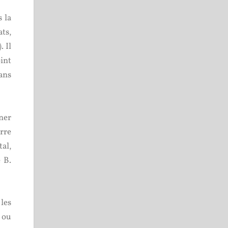
 la
ts,
 Il
oint
dans
ner
rre
al,
 B.
les
 ou