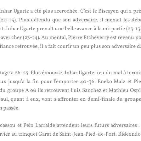
nhar Ugarte a été plus accrochée. C’est le Biscayen qui a pris
20-13). Plus détendu que son adversaire, il menait les déba
 Inhar Ugarte prenait une belle avance à la mi-partie (23-13).
 payer cher (23-14). Au mental, Pierre Etcheverry est revenu p
fiance retrouvée, il a fait courir un peu plus son adversaire 
ntage à 26-25. Plus émoussé, Inhar Ugarte a eu du mal à termi
ieux jusqu’à la fin pour l’emporter 40-36. Eneko Maiz et Pie
la du groupe A où ils retrouvent Luis Sanchez et Mathieu Ospit
-Paul, quant à eux, vont s’affronter en demi-finale du groupe
n passée.
assou et Peio Larralde attendent leurs futurs adversaires : 
nvier au trinquet Garat de Saint-Jean-Pied-de-Port. Bideondo