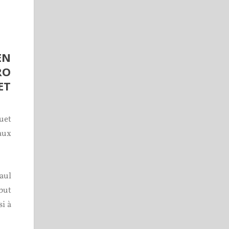
EN
RO
ET
uet
aux
aul
ébut
si à