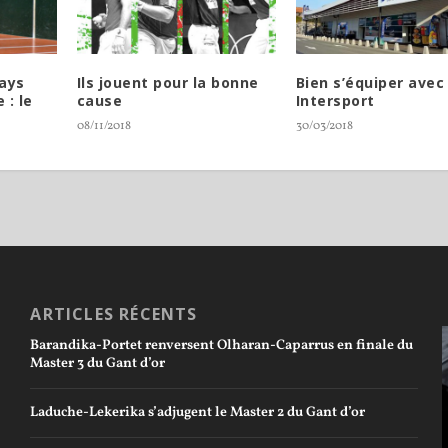
ays
Ils jouent pour la bonne
Bien s’équiper avec
 : le
cause
Intersport
08/11/2018
30/03/2018
ARTICLES RÉCENTS
Barandika-Portet renversent Olharan-Caparrus en finale du
Master 3 du Gant d’or
Laduche-Lekerika s’adjugent le Master 2 du Gant d’or