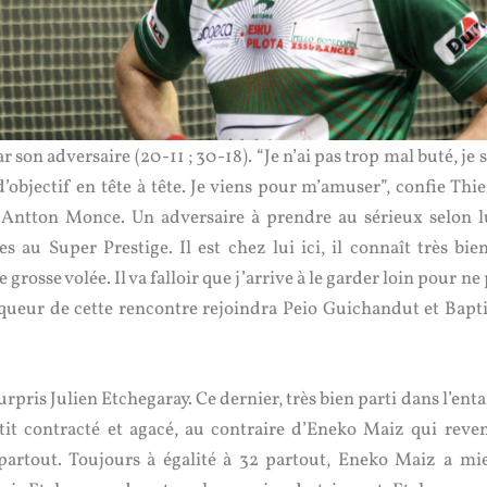
son adversaire (20-11 ; 30-18). “Je n’ai pas trop mal buté, je 
’objectif en tête à tête. Je viens pour m’amuser”, confie Thie
 Antton Monce. Un adversaire à prendre au sérieux selon lu
s au Super Prestige. Il est chez lui ici, il connaît très bien
grosse volée. Il va falloir que j’arrive à le garder loin pour ne
inqueur de cette rencontre rejoindra Peio Guichandut et Bapti
rpris Julien Etchegaray. Ce dernier, très bien parti dans l’en
petit contracté et agacé, au contraire d’Eneko Maiz qui reven
 partout. Toujours à égalité à 32 partout, Eneko Maiz a mi