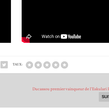
TAUX:
Ducassou premier vainqueur de l’Eskulari P
SU