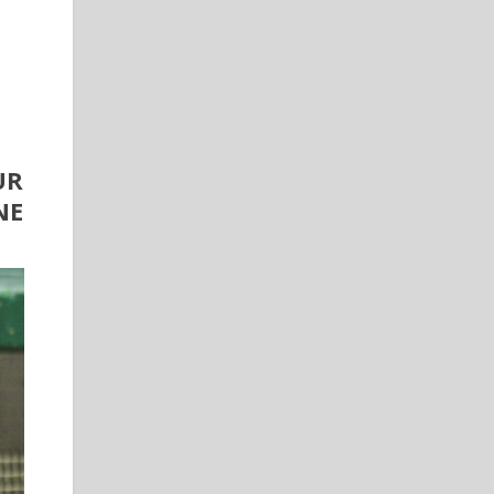
UR
NE