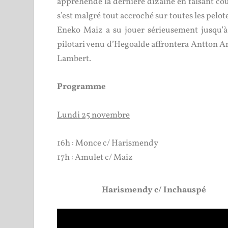
appréhendé la dernière dizaine en faisant cou
s’est malgré tout accroché sur toutes les pel
Eneko Maiz a su jouer sérieusement jusqu’à
pilotari venu d’Hegoalde affrontera Antton A
Lambert.
Programme
Lundi 25 novembre
16h : Monce c/ Harismendy
17h : Amulet c/ Maiz
Harismendy c/ Inchauspé