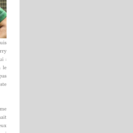
suis
rry
i :
 le
 pas
ste
tame
ait
eux