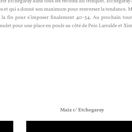
rir Etchegaray dans tous les recoins du trinquet. Etchegaray 
otes et qui a donné son maximum pour renverser la tendance. M
 la fin pour s’imposer finalement 40-34. Au prochain tour,
mulet pour une place en poule au côté de Peio Larralde et Xi
Maiz c/ Etchegaray