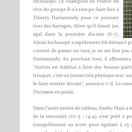
Inchauspé. Le champion de France en
titre du groupe B n’a rien pu faire face à
Thierry Harismendy pour ce premier
tour des barrages. Alors qu’il faisait jeu
égal dans la première dizaine (8-7),
Alexis Inchauspé a rapidement été distancé par 
content de passer un tour, je ne me fixe pas d
Harismendy. Au prochain tour, il affrontera
“Antton est habitué à faire des bonnes partie
trinquet, c’est un joueur très physique avec une 
le faire rentrer devant”, annonce-t-il. Le va
Ducassou en poule.
Dans l’autre moitié de tableau, Eneko Maiz a su
de la rencontre (10-3 ; 14-4), s’est petit à 
tranquillement au score pour égaliser à 23