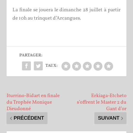
La finale se jouera le dimanche 28 juillet à partir
de 10h au trinquet d’Arcangues.
PARTAGER:
TAUX:
Iturrino-Bidart en finale
Erkiaga-Etcheto
du Trophée Monique
s’offrent le Master 2 du
Dieudonné
Gant d’or
PRÉCÉDENT
SUIVANT