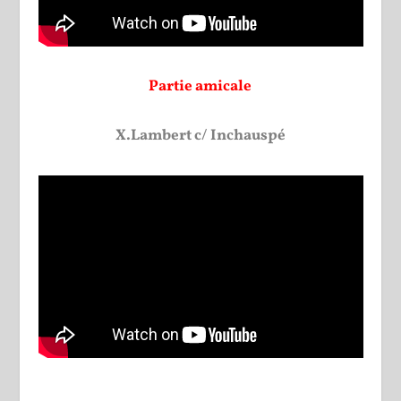
Partie amicale
X.Lambert c/ Inchauspé