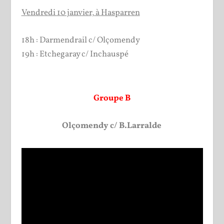
Vendredi 10 janvier, à Hasparren
18h : Darmendrail c/ Olçomendy
19h : Etchegaray c/ Inchauspé
Groupe B
Olçomendy c/ B.Larralde