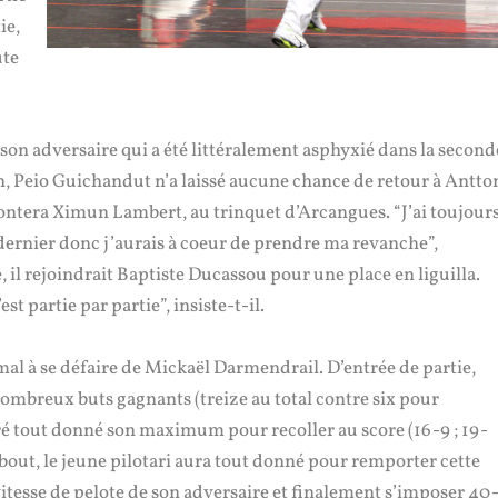
ie,
ute
 son adversaire qui a été littéralement asphyxié dans la second
fin, Peio Guichandut n’a laissé aucune chance de retour à Antto
rontera Ximun Lambert, au trinquet d’Arcangues. “J’ai toujour
 dernier donc j’aurais à coeur de prendre ma revanche”,
 il rejoindrait Baptiste Ducassou pour une place en liguilla.
st partie par partie”, insiste-t-il.
al à se défaire de Mickaël Darmendrail. D’entrée de partie,
 nombreux buts gagnants (treize au total contre six pour
 tout donné son maximum pour recoller au score (16-9 ; 19-
u bout, le jeune pilotari aura tout donné pour remporter cette
vitesse de pelote de son adversaire et finalement s’imposer 40