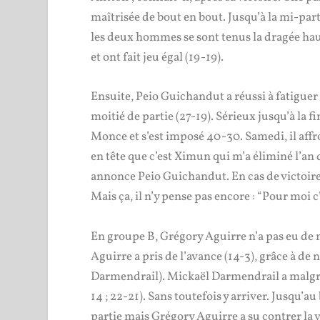
maîtrisée de bout en bout. Jusqu’à la mi-part
les deux hommes se sont tenus la dragée ha
et ont fait jeu égal (19-19).
Ensuite, Peio Guichandut a réussi à fatiguer
moitié de partie (27-19). Sérieux jusqu’à la 
Monce et s’est imposé 40-30. Samedi, il aff
en tête que c’est Ximun qui m’a éliminé l’an
annonce Peio Guichandut. En cas de victoire,
Mais ça, il n’y pense pas encore : “Pour moi c’e
En groupe B, Grégory Aguirre n’a pas eu de m
Aguirre a pris de l’avance (14-3), grâce à de
Darmendrail). Mickaël Darmendrail a malgré
14 ; 22-21). Sans toutefois y arriver. Jusqu’a
partie mais Grégory Aguirre a su contrer la 