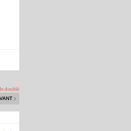
le doublé
IVANT