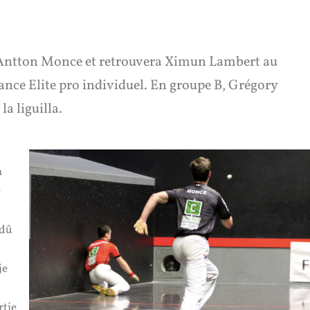
 Antton Monce et retrouvera Ximun Lambert au
nce Elite pro individuel. En groupe B, Grégory
a liguilla.
n
e
 dû
je
rtie