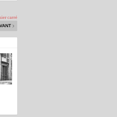
nier carré
IVANT