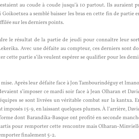
estaient au coude à coude jusqu’à 10 partout. Ils auraient p
oikoetxea a semblé baisser les bras en cette fin de partie e
filée sur les derniers points.
e le résultat de la partie de jeudi pour connaître leur sort
ekerika. Avec une défaite au compteur, ces derniers sont do
cette partie s’ils veulent espérer se qualifier pour les demi
de mise. Après leur défaite face à Jon Tambourindéguy et Imano
evaient s’imposer ce mardi soir face à Jean Olharan et Davi
équipes se sont livrées un véritable combat sur la kantxa. E
imposés 15-9, en laissant quelques plumes. À l’arrière, Davi
méforme dont Barandika-Basque ont profité en seconde manch
 partis pour remporter cette rencontre mais Olharan-Minviell
’emporter finalement 5-2.