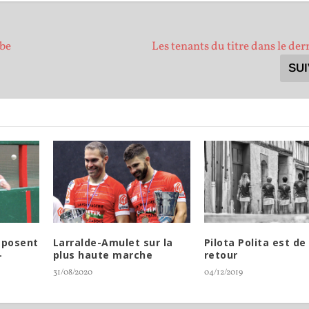
rbe
Les tenants du titre dans le der
SU
mposent
Larralde-Amulet sur la
Pilota Polita est de
-
plus haute marche
retour
31/08/2020
04/12/2019