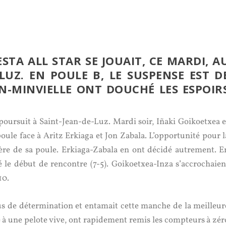
STA ALL STAR SE JOUAIT, CE MARDI, A
-LUZ. EN POULE B, LE SUSPENSE EST D
N-MINVIELLE ONT DOUCHÉ LES ESPOIR
 poursuit à Saint-Jean-de-Luz. Mardi soir, Iñaki Goikoetxea e
oule face à Aritz Erkiaga et Jon Zabala. L’opportunité pour l
ère de sa poule. Erkiaga-Zabala en ont décidé autrement. E
 le début de rencontre (7-5). Goikoetxea-Inza s’accrochaien
10.
us de détermination et entamait cette manche de la meilleur
ce à une pelote vive, ont rapidement remis les compteurs à zér