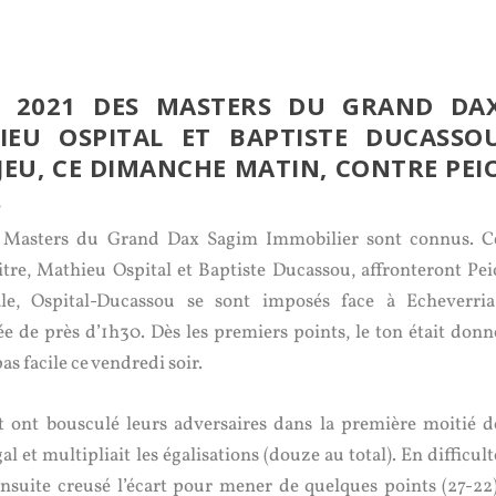
ON 2021 DES MASTERS DU GRAND DA
IEU OSPITAL ET BAPTISTE DUCASSO
JEU, CE DIMANCHE MATIN, CONTRE PEI
.
es Masters du Grand Dax Sagim Immobilier sont connus. C
itre, Mathieu Ospital et Baptiste Ducassou, affronteront Pei
le, Ospital-Ducassou se sont imposés face à Echeverria
 de près d’1h30. Dès les premiers points, le ton était donn
as facile ce vendredi soir.
t ont bousculé leurs adversaires dans la première moitié d
l et multipliait les égalisations (douze au total). En difficult
nsuite creusé l’écart pour mener de quelques points (27-22)