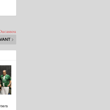
-Ducassou
IVANT
ters