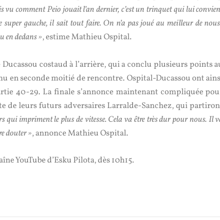
ais vu comment Peio jouait l’an dernier, c’est un trinquet qui lui convie
ne super gauche, il sait tout faire. On n’a pas joué au meilleur de nou
peu en dedans »
, estime Mathieu Ospital.
 Ducassou costaud à l’arrière, qui a conclu plusieurs points a
nu en seconde moitié de rencontre. Ospital-Ducassou ont ains
artie 40-29. La finale s’annonce maintenant compliquée pou
e de leurs futurs adversaires Larralde-Sanchez, qui partiron
s qui impriment le plus de vitesse. Cela va être très dur pour nous. Il 
ire douter »
, annonce Mathieu Ospital.
haîne YouTube d’Esku Pilota, dès 10h15.