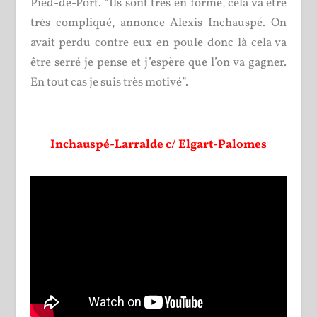
Pied-de-Port. “Ils sont très en forme, cela va être
très compliqué, annonce Alexis Inchauspé. On
avait perdu contre eux en poule donc là cela va
être serré je pense et j’espère que l’on va gagner.
En tout cas je suis très motivé”.
Inchauspé-Larralde c/ Elgart-Palomes