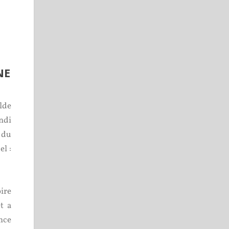
NE
lde
undi
 du
el :
oire
t a
nce