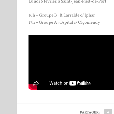
Lundi 6 février, à Saint-Jean-Pied-de-Port
16h – Groupe B : B.Larralde c/ Iphar
17h – Groupe A : Ospital c/ Olçomendy
PARTAGER: