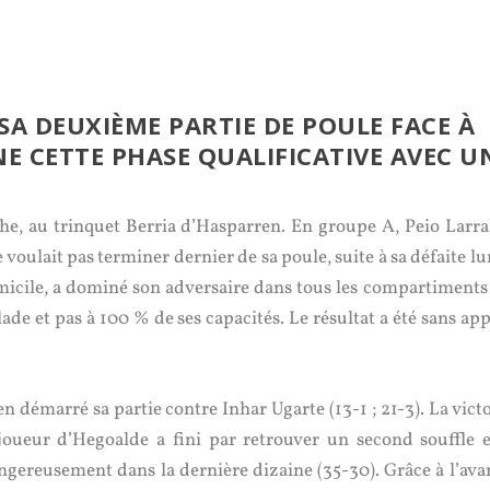
SA DEUXIÈME PARTIE DE POULE FACE À
NE CETTE PHASE QUALIFICATIVE AVEC U
he, au trinquet Berria d’Hasparren. En groupe A, Peio Larra
 voulait pas terminer dernier de sa poule, suite à sa défaite l
micile, a dominé son adversaire dans tous les compartiments
ade et pas à 100 % de ses capacités. Le résultat a été sans app
en démarré sa partie contre Inhar Ugarte (13-1 ; 21-3). La vict
 joueur d’Hegoalde a fini par retrouver un second souffle e
angereusement dans la dernière dizaine (35-30). Grâce à l’ava