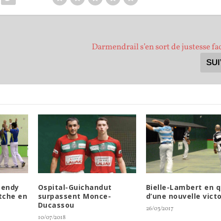
Darmendrail s’en sort de justesse fa
SU
mendy
Ospital-Guichandut
Bielle-Lambert en 
tche en
surpassent Monce-
d’une nouvelle victo
Ducassou
26/03/2017
10/07/2018