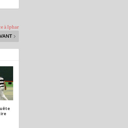
ce à Iphar
IVANT
quête
ire