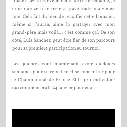
finale : “avec les événements de cette semaine, je
crois que ce titre restera gravé toute ma vie en
moi. Cela fait du bien de recoiffer cette boïna ici,
même si j’aurais aimé la partager avec mon
grand-père mais voilà… c’est comme ça”. De son
côté, Luis Sanchez peut être fier de son parcours
pour sa première participation au tournoi.
Les joueurs vont maintenant avoir quelques
semaines pour se remettre et se concentrer pour
le Championnat de France Élite pro individuel
qui commencera le 24 janvier pour eux.