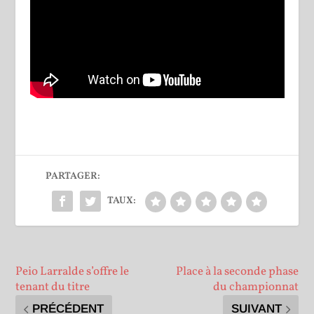
PARTAGER:
TAUX:
Peio Larralde s’offre le
Place à la seconde phase
tenant du titre
du championnat
PRÉCÉDENT
SUIVANT