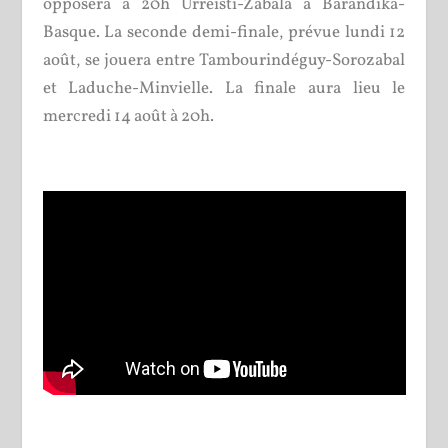
opposera à 20h Urreisti-Zabala à Barandika-
Basque. La seconde demi-finale, prévue lundi 12
août, se jouera entre Tambourindéguy-Sorozabal
et Laduche-Minvielle. La finale aura lieu le
mercredi 14 août à 20h.