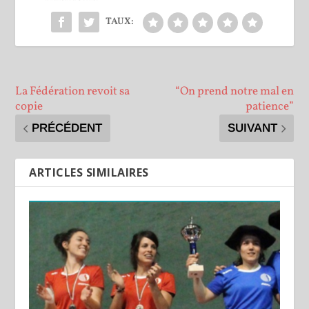
TAUX:
La Fédération revoit sa
“On prend notre mal en
copie
patience”
PRÉCÉDENT
SUIVANT
ARTICLES SIMILAIRES