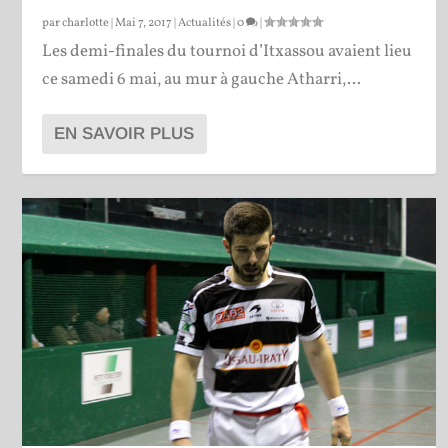
par
charlotte
|
Mai 7, 2017
|
Actualités
|
0
|
Les demi-finales du tournoi d’Itxassou avaient lieu
ce samedi 6 mai, au mur à gauche Atharri,...
EN SAVOIR PLUS