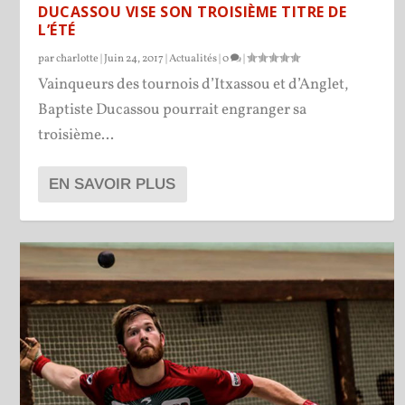
DUCASSOU VISE SON TROISIÈME TITRE DE
L’ÉTÉ
par
charlotte
|
Juin 24, 2017
|
Actualités
|
0
|
Vainqueurs des tournois d’Itxassou et d’Anglet,
Baptiste Ducassou pourrait engranger sa
troisième...
EN SAVOIR PLUS