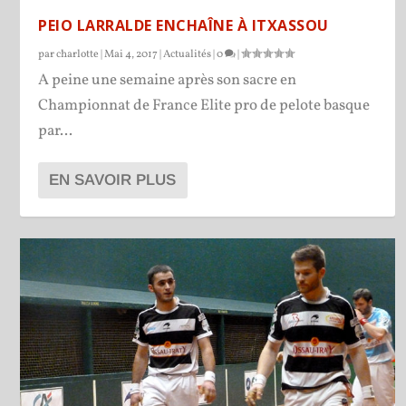
PEIO LARRALDE ENCHAÎNE À ITXASSOU
par
charlotte
|
Mai 4, 2017
|
Actualités
|
0
|
A peine une semaine après son sacre en
Championnat de France Elite pro de pelote basque
par...
EN SAVOIR PLUS