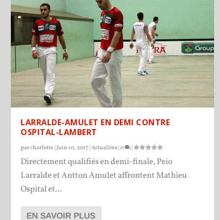
LARRALDE-AMULET EN DEMI CONTRE
OSPITAL-LAMBERT
par
charlotte
|
Juin 10, 2017
|
Actualités
|
0
|
Directement qualifiés en demi-finale, Peio
Larralde et Antton Amulet affrontent Mathieu
Ospital et...
EN SAVOIR PLUS