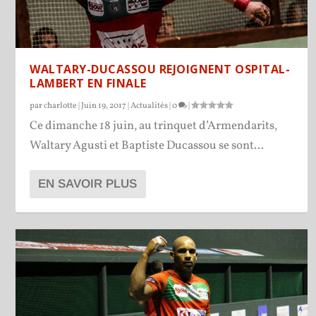
WALTARY-DUCASSOU REJOIGNENT OSPITAL-
LAMBERT EN FINALE
par
charlotte
|
Juin 19, 2017
|
Actualités
|
0
|
Ce dimanche 18 juin, au trinquet d’Armendarits,
Waltary Agusti et Baptiste Ducassou se sont...
EN SAVOIR PLUS