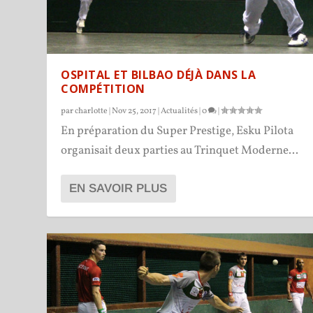
OSPITAL ET BILBAO DÉJÀ DANS LA
COMPÉTITION
par
charlotte
|
Nov 25, 2017
|
Actualités
|
0
|
En préparation du Super Prestige, Esku Pilota
organisait deux parties au Trinquet Moderne...
EN SAVOIR PLUS