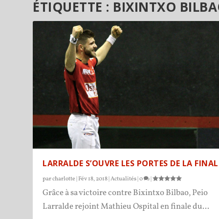
ÉTIQUETTE :
BIXINTXO BILB
LARRALDE S’OUVRE LES PORTES DE LA FINAL
par
charlotte
|
Fév 18, 2018
|
Actualités
|
0
|
Grâce à sa victoire contre Bixintxo Bilbao, Peio
Larralde rejoint Mathieu Ospital en finale du...