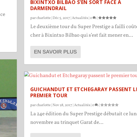
BIXINTXO BILBAO S’EN SORT FACE À
DARMENDRAIL
 ce
par
charlotte
|
Déc 5, 2017
|
Actualités
|
0
|
Le deuxième tour du Super Prestige a failli coût
cher à Bixintxo Bilbao qui s’est fait mener en...
EN SAVOIR PLUS
GUICHANDUT ET ETCHEGARAY PASSENT L
PREMIER TOUR
par
charlotte
|
Nov 28, 2017
|
Actualités
|
0
|
La 24e édition du Super Prestige débutait ce lun
novembre au trinquet Garat de...