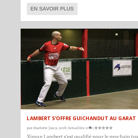
EN SAVOIR PLUS
LAMBERT S’OFFRE GUICHANDUT AU GARAT
par
charlotte
|
Jan 9, 2018
|
Actualités
|
0
|
Ximun Lambert s’est qualifié pour le prochain to