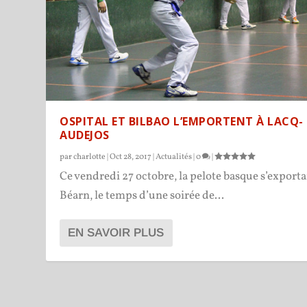
OSPITAL ET BILBAO L’EMPORTENT À LACQ-
AUDEJOS
par
charlotte
|
Oct 28, 2017
|
Actualités
|
0
|
Ce vendredi 27 octobre, la pelote basque s’exporta
Béarn, le temps d’une soirée de...
EN SAVOIR PLUS