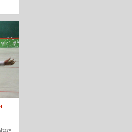
I
ltary