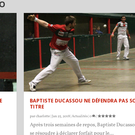
AO
E
BAPTISTE DUCASSOU NE DÉFENDRA PAS S
TITRE
par
charlotte
|
Jan 25, 2018
|
Actualités
|
0
|
Après trois semaines de repos, Baptiste Ducasso
se résoudre à déclarer forfait pour le...