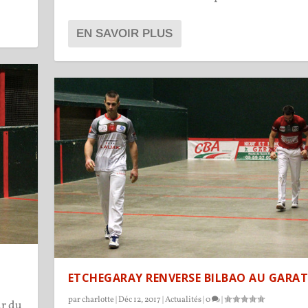
EN SAVOIR PLUS
ETCHEGARAY RENVERSE BILBAO AU GARA
par
charlotte
|
Déc 12, 2017
|
Actualités
|
0
|
ur du