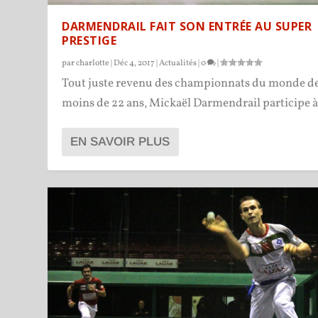
DARMENDRAIL FAIT SON ENTRÉE AU SUPER
PRESTIGE
par
charlotte
|
Déc 4, 2017
|
Actualités
|
0
|
Tout juste revenu des championnats du monde d
moins de 22 ans, Mickaël Darmendrail participe à.
EN SAVOIR PLUS