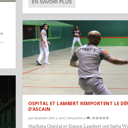
EN SAVOIR PLUS
es
..
OSPITAL ET LAMBERT REMPORTENT LE DÉF
D’ASCAIN
par
charlotte
|
Nov 2, 2017
|
Actualités
|
0
|
Mathieu Ospital et Ximun Lambert ont battu Wa