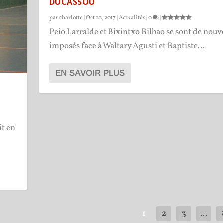
DUCASSOU
par
charlotte
|
Oct 22, 2017
|
Actualités
|
0
|
Peio Larralde et Bixintxo Bilbao se sont de nou
imposés face à Waltary Agusti et Baptiste...
EN SAVOIR PLUS
it en
1
2
3
...