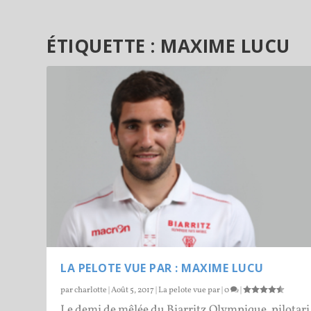
ÉTIQUETTE :
MAXIME LUCU
LA PELOTE VUE PAR : MAXIME LUCU
par
charlotte
|
Août 5, 2017
|
La pelote vue par
|
0
|
Le demi de mêlée du Biarritz Olympique, pilotari