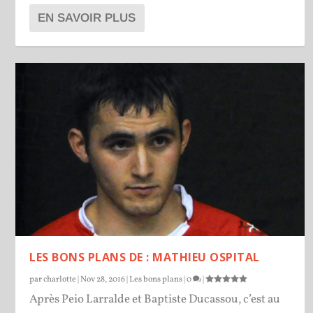
EN SAVOIR PLUS
LES BONS PLANS DE : MATHIEU OSPITAL
par
charlotte
|
Nov 28, 2016
|
Les bons plans
|
0
|
Après Peio Larralde et Baptiste Ducassou, c’est au