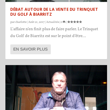
DÉBAT AUTOUR DE LA VENTE DU TRINQUET
DU GOLF À BIARRITZ
par
charlotte
|
Août 21, 2017
|
Actualités
|
0
|
L’affaire n’en finit plus de faire parler. Le Trinquet
du Golf de Biarritz est sur le point d’être...
EN SAVOIR PLUS