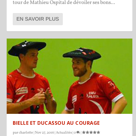
tour de Mathieu Ospital de dévoiler ses bons...
EN SAVOIR PLUS
BIELLE ET DUCASSOU AU COURAGE
par
charlotte
|
Nov 27, 2016
|
Actualités
|
0
|