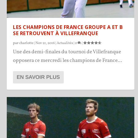
LES CHAMPIONS DE FRANCE GROUPE A ET B
SE RETROUVENT À VILLEFRANQUE
par
charlotte
|
Nov 21, 2016
|
Actualités
|
0
|
Une des demi-finales du tournoi de Villefranque
opposera ce mercredi les champions de France...
EN SAVOIR PLUS