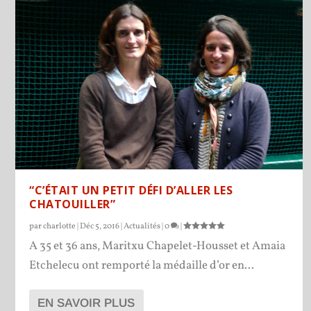
“C’ÉTAIT UN PETIT DÉFI D’ALLER LES
CHATOUILLER”
par
charlotte
|
Déc 5, 2016
|
Actualités
|
0
|
A 35 et 36 ans, Maritxu Chapelet-Housset et Amaia
Etchelecu ont remporté la médaille d’or en...
EN SAVOIR PLUS