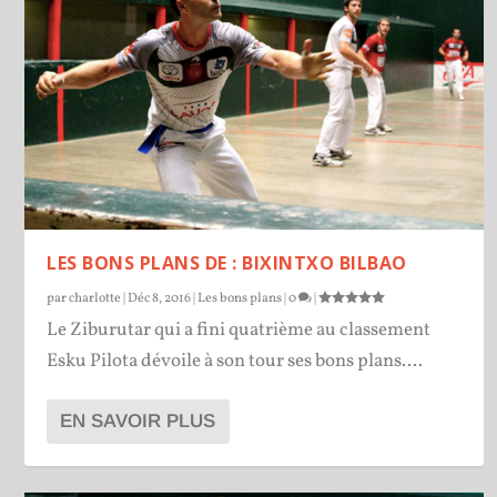
LES BONS PLANS DE : BIXINTXO BILBAO
par
charlotte
|
Déc 8, 2016
|
Les bons plans
|
0
|
Le Ziburutar qui a fini quatrième au classement
Esku Pilota dévoile à son tour ses bons plans....
EN SAVOIR PLUS