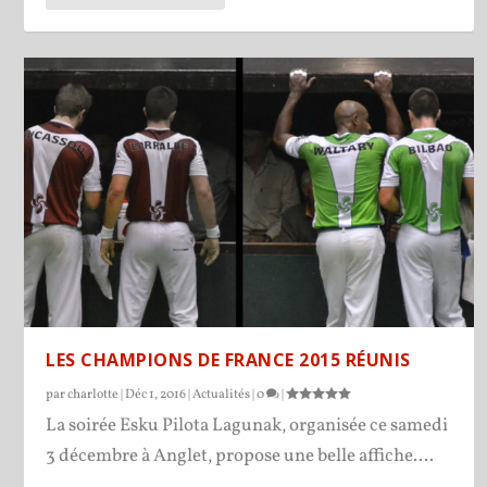
LES CHAMPIONS DE FRANCE 2015 RÉUNIS
par
charlotte
|
Déc 1, 2016
|
Actualités
|
0
|
La soirée Esku Pilota Lagunak, organisée ce samedi
3 décembre à Anglet, propose une belle affiche....