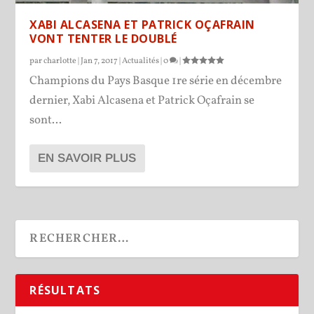
XABI ALCASENA ET PATRICK OÇAFRAIN
VONT TENTER LE DOUBLÉ
par
charlotte
|
Jan 7, 2017
|
Actualités
|
0
|
Champions du Pays Basque 1re série en décembre
dernier, Xabi Alcasena et Patrick Oçafrain se
sont...
EN SAVOIR PLUS
RÉSULTATS